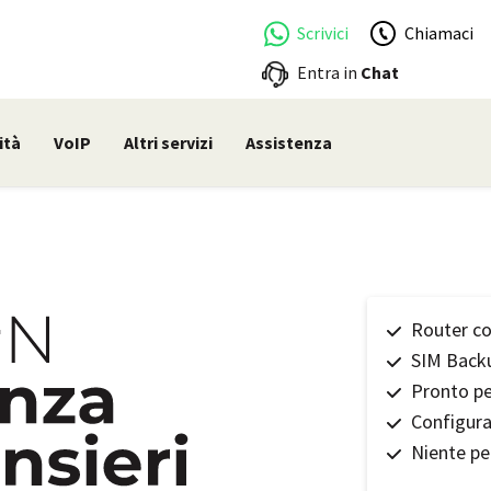
Scrivici
Chiamaci
Entra in
Chat
ità
VoIP
Altri servizi
Assistenza
Router co
SIM Back
Pronto pe
Configura
Niente pe