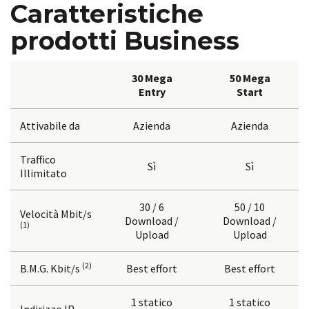
Caratteristiche
prodotti Business
30 Mega
50 Mega
Entry
Start
Attivabile da
Azienda
Azienda
Traffico
Sì
Sì
Illimitato
30 / 6
50 / 10
Velocità Mbit/s
Download /
Download /
(1)
Upload
Upload
(2)
B.M.G. Kbit/s
Best effort
Best effort
1 statico
1 statico