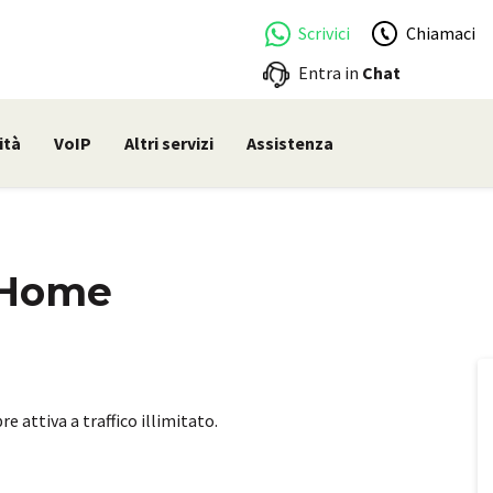
Scrivici
Chiamaci
Entra in
Chat
ità
VoIP
Altri servizi
Assistenza
a Home
 attiva a traffico illimitato.