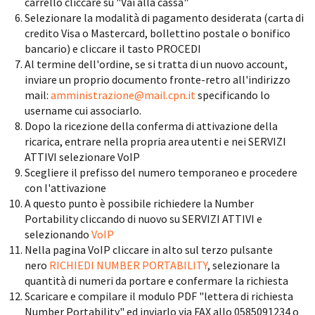
carrello cliccare su "Vai alla cassa"
Selezionare la modalità di pagamento desiderata (carta di
credito Visa o Mastercard, bollettino postale o bonifico
bancario) e cliccare il tasto PROCEDI
Al termine dell'ordine, se si tratta di un nuovo account,
inviare un proprio documento fronte-retro all'indirizzo
mail:
amministrazione@mail.cpn.it
specificando lo
username cui associarlo.
Dopo la ricezione della conferma di attivazione della
ricarica, entrare nella propria area utenti e nei SERVIZI
ATTIVI selezionare VoIP
Scegliere il prefisso del numero temporaneo e procedere
con l'attivazione
A questo punto è possibile richiedere la Number
Portability cliccando di nuovo su SERVIZI ATTIVI e
selezionando
VoIP
Nella pagina VoIP cliccare in alto sul terzo pulsante
nero
RICHIEDI NUMBER PORTABILITY
, selezionare la
quantità di numeri da portare e confermare la richiesta
Scaricare e compilare il modulo PDF "lettera di richiesta
Number Portability" ed inviarlo via FAX allo 0585091234 o