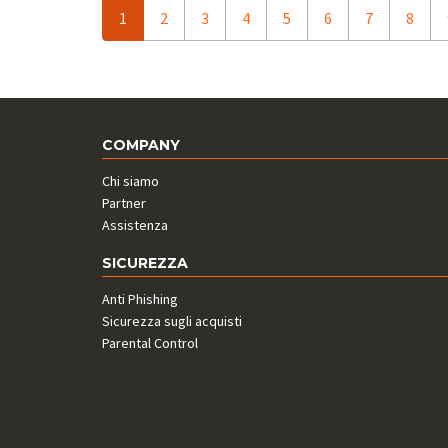
1
2
3
4
5
6
7
8
COMPANY
Chi siamo
Partner
Assistenza
SICUREZZA
Anti Phishing
Sicurezza sugli acquisti
Parental Control