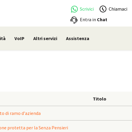
Scrivici
Chiamaci
Entra in
Chat
ità
VoIP
Altri servizi
Assistenza
Titolo
sto di ramo d'azienda
ione protetta per la Senza Pensieri