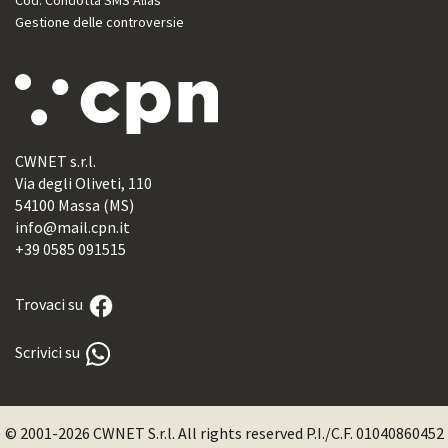
Cod. Condotta SMS Alias
Gestione delle controversie
CWNET s.r.l.
Via degli Oliveti, 110
54100 Massa (MS)
info@mail.cpn.it
+39 0585 091515
Trovaci su
Scrivici su
© 2001-2026 CWNET S.r.l. All rights reserved P.I./C.F. 01040860452